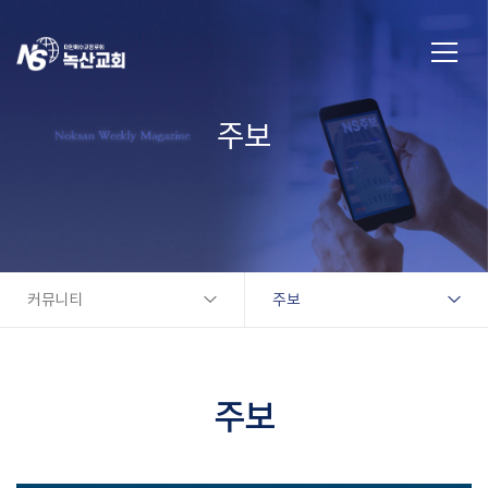
주보
커뮤니티
주보
주보