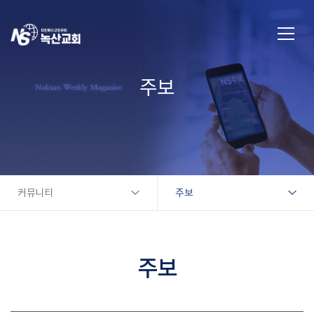
주보
커뮤니티
주보
주보