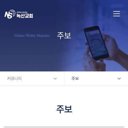
주보
커뮤니티
주보
주보