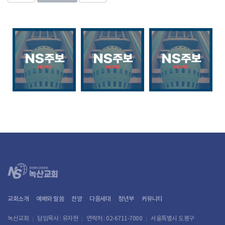
교회소개
예배와 말씀
찬양
다음세대
청년부
커뮤니티
녹산교회
담임목사 : 유자현
연락처 : 02-6711-7000
서울특별시 도봉구