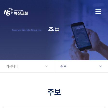
주보
커뮤니티
주보
주보