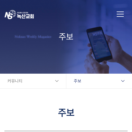
주보
커뮤니티
주보
주보