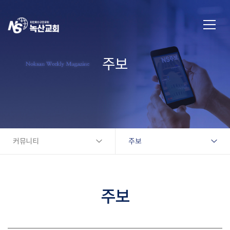
주보
커뮤니티
주보
주보