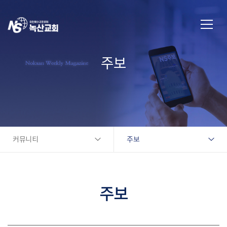
주보
커뮤니티
주보
주보