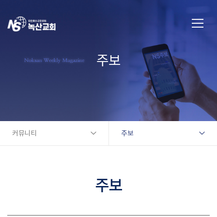
주보
커뮤니티
주보
주보