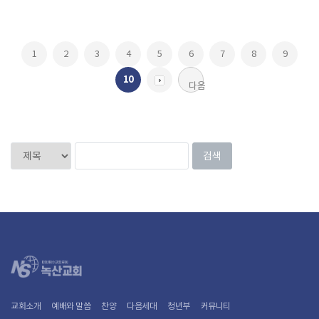
1
2
3
4
5
6
7
8
9
10
다음
교회소개
예배와 말씀
찬양
다음세대
청년부
커뮤니티