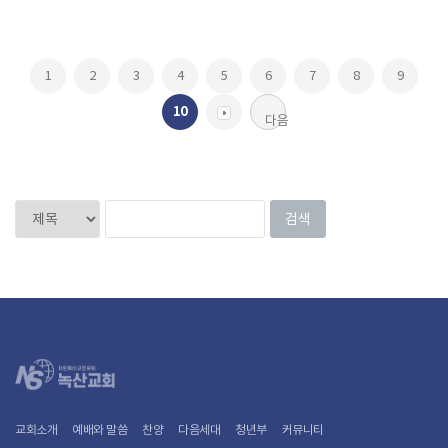
1
2
3
4
5
6
7
8
9
10
다음
교회소개
예배와 말씀
찬양
다음세대
청년부
커뮤니티