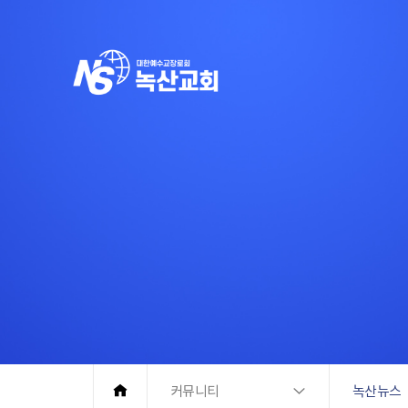
커뮤니티
녹산뉴스