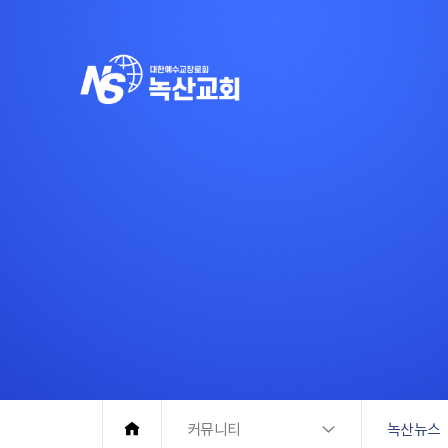
커뮤니티
녹산뉴스