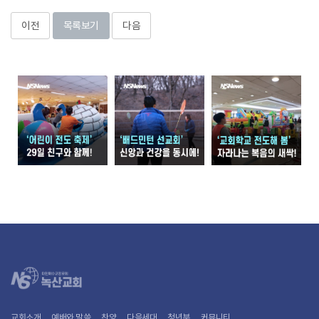
이전
목록보기
다음
교회소개
예배와 말씀
찬양
다음세대
청년부
커뮤니티