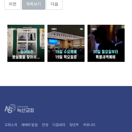
이전
목록보기
다음
교회소개
예배와 말씀
찬양
다음세대
청년부
커뮤니티