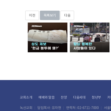
이전
목록보기
다음
교회소개
예배와 말씀
찬양
다음세대
청년부
커
녹산교회
담임목사 : 유자현
연락처 : 02-6711-7000
서울