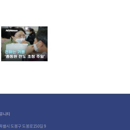
뮤니티
특별시 도봉구 도봉로150길 9