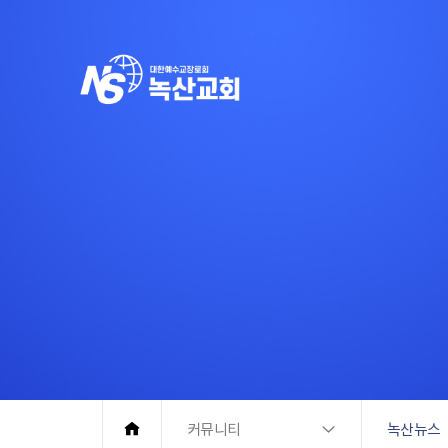
커뮤니티
녹산뉴스