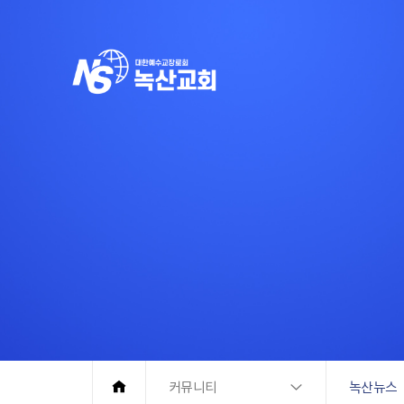
커뮤니티
녹산뉴스