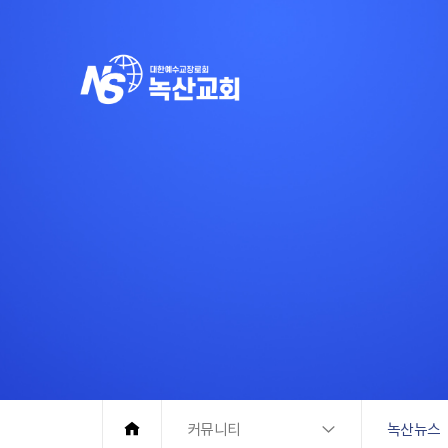
커뮤니티
녹산뉴스