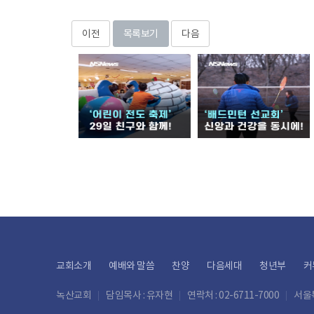
이전
목록보기
다음
교회소개
예배와 말씀
찬양
다음세대
청년부
커
녹산교회
담임목사 : 유자현
연락처 : 02-6711-7000
서울