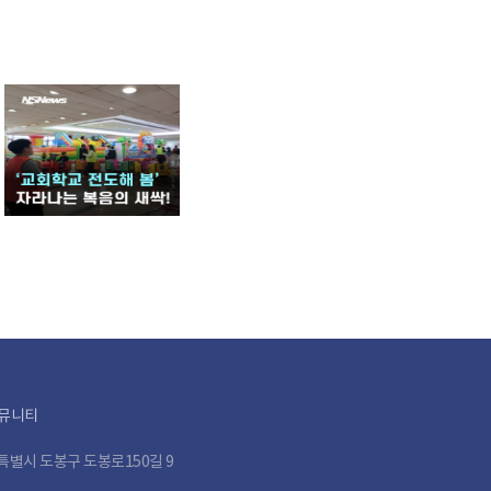
뮤니티
특별시 도봉구 도봉로150길 9