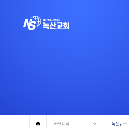
커뮤니티
녹산뉴스