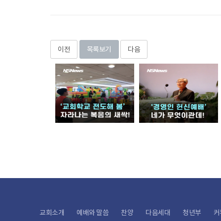
이전
목록보기
다음
교회소개
예배와 말씀
찬양
다음세대
청년부
커