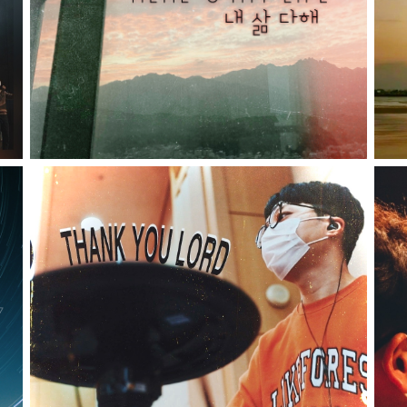
Here's my life - 내 삶 다해
Thank you Lord