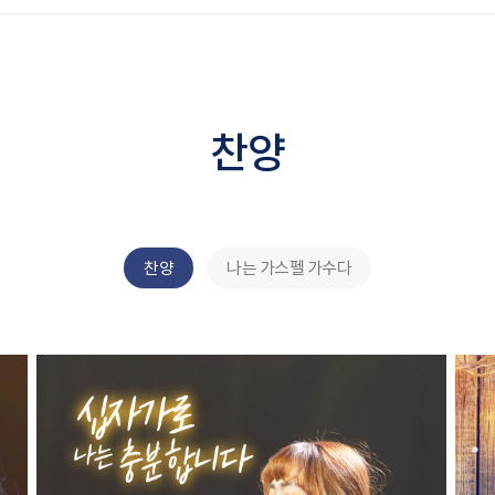
찬양
찬양
나는 가스펠 가수다