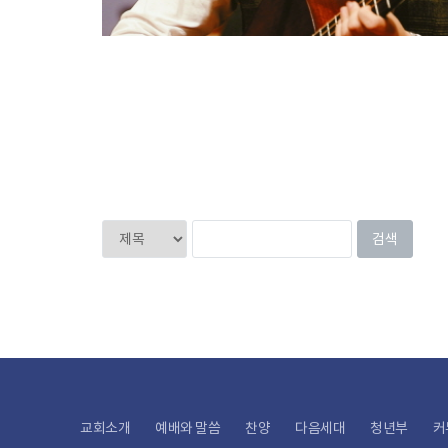
교회소개
예배와 말씀
찬양
다음세대
청년부
커