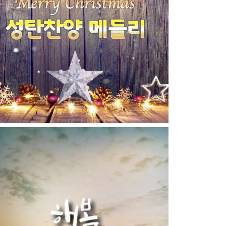
성탄 찬양 메들리