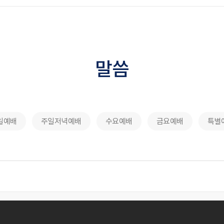
말씀
일예배
주일저녁예배
수요예배
금요예배
특별