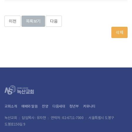
이전
목록보기
다음
삭제
교회소개
예배와 말씀
찬양
다음세대
청년부
커뮤니티
녹산교회
담임목사 : 유자현
연락처 : 02-6711-7000
서울특별시 도봉구
도봉로150길 9