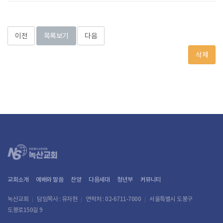
이전
목록보기
다음
삭제
교회소개
예배와 말씀
찬양
다음세대
청년부
커뮤니티
녹산교회
담임목사 : 유자현
연락처 : 02-6711-7000
서울특별시 도봉구
도봉로150길 9