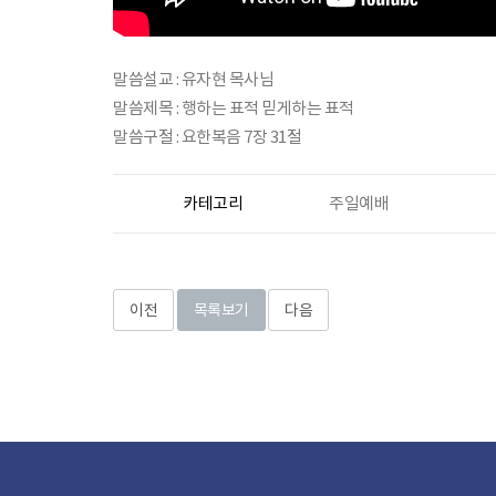
말씀설교 : 유자현 목사님
말씀제목 : 행하는 표적 믿게하는 표적
말씀구절 : 요한복음 7장 31절
카테고리
주일예배
이전
목록보기
다음