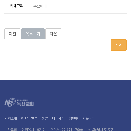
카테고리
수요예배
이전
목록보기
다음
삭제
교회소개
예배와 말씀
찬양
다음세대
청년부
커뮤니티
녹산교회
담임목사 : 유자현
연락처 : 02-6711-7000
서울특별시 도봉구