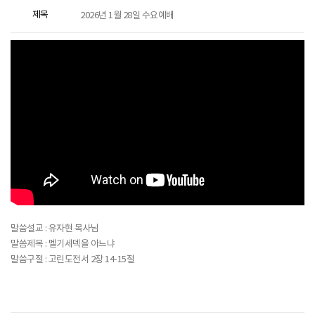
제목
2026년 1월 28일 수요예배
말씀설교 : 유자현 목사님
말씀제목 : 멜기세덱을 아느냐
말씀구절 : 고린도전서 2장 14-15절