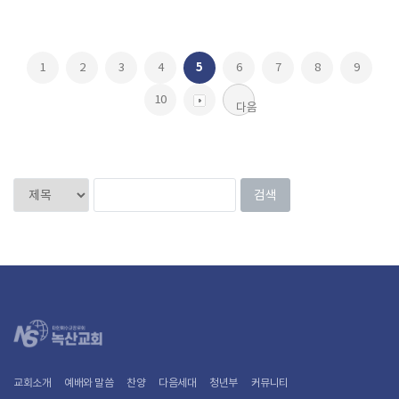
1
2
3
4
5
6
7
8
9
10
다음
교회소개
예배와 말씀
찬양
다음세대
청년부
커뮤니티