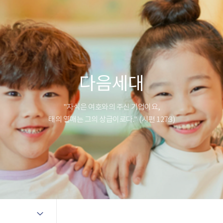
다음세대
"자식은 여호와의 주신 기업이요,
태의 열매는 그의 상급이로다." (시편 127:3)