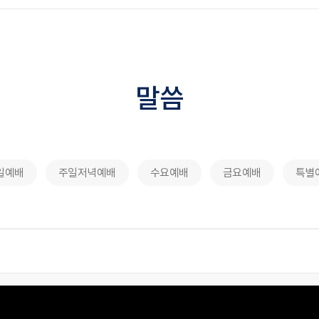
말씀
일예배
주일저녁예배
수요예배
금요예배
특별