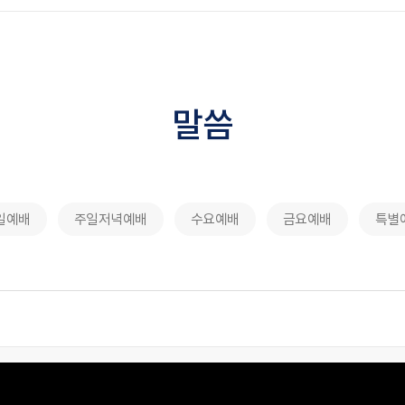
말씀
일예배
주일저녁예배
수요예배
금요예배
특별