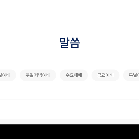
말씀
일예배
주일저녁예배
수요예배
금요예배
특별